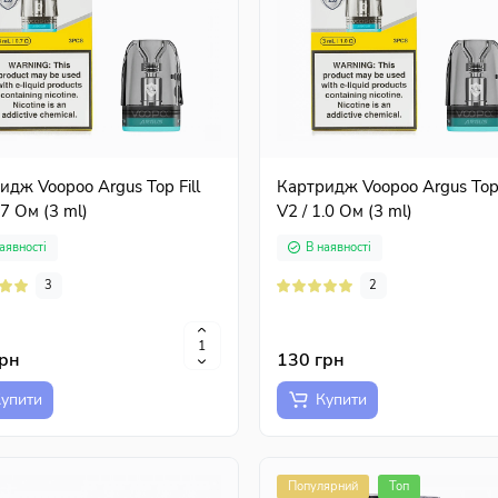
идж Voopoo Argus Top Fill
Картридж Voopoo Argus Top 
.7 Ом (3 ml)
V2 / 1.0 Ом (3 ml)
аявності
В наявності
3
2
грн
130 грн
упити
Купити
Популярний
Топ