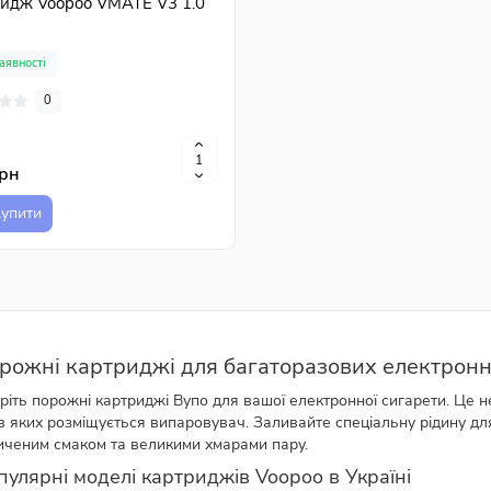
идж Voopoo VMATE V3 1.0
аявності
0
грн
упити
рожні картриджі для багаторазових електронн
ріть порожні картриджі Вупо для вашої електронної сигарети. Це не
 в яких розміщується випаровувач. Заливайте спеціальну рідину дл
иченим смаком та великими хмарами пару.
улярні моделі картриджів Voopoo в Україні