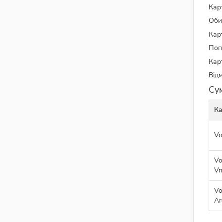
Кар
Оби
Кар
Поп
Кар
Відм
Су
Ка
Vo
Vo
Vm
Vo
Ar