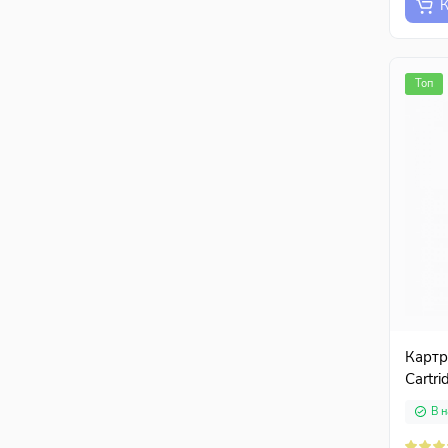
К
Топ
Картр
Cartri
В н