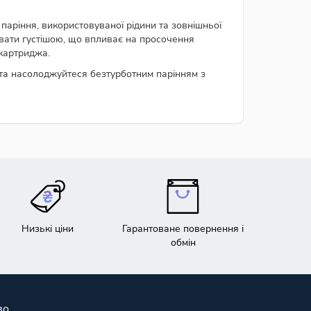
 паріння, використовуваної рідини та зовнішньої
авати густішою, що впливає на просочення
 картриджа.
 та насолоджуйтеся безтурботним парінням з
Низькі ціни
Гарантоване повернення і
обмін
во