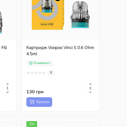
Fill
Картридж Voopoo Vinci S 0.6 Ohm
4.5ml
В наявності
0
Топ
130 грн
Купити
Топ