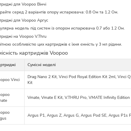
триджі для Voopoo Вінчі
райте серед 2 варіантів опору испарювача: 0.8 Ом та 1.2 Ом.
триджі для Voopoo Аргус
улярна модель під систем із опором испарювача 0.7 або 1.2 Ом.
триджі на Voopoo V.Thru
ітною особливістю цих картриджів є їхня ємність у 3 мл рідини.
місність картриджів Voopoo
ртриджі
Сумісні моделі
Drag Nano 2 Kit, Vinci Pod Royal Edition Kit 2ml, Vinci Q
opoo Vinci
Kit
opoo
Vmate, Vmate E Kit, V.THRU Pro, VMATE Infinity Edition
ate
opoo
Argus P1, Argus Z, Argus G, Argus Pod SE, Argus P1s P
gus