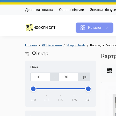
Доставка і оплата
Останні відгуки
Знижки і бонус
Каталог
Головна
POD-системи
Voopoo Pods
Картриджі Voopo
Фільтр
Картр
Ціна
-
грн
110
115
120
125
130