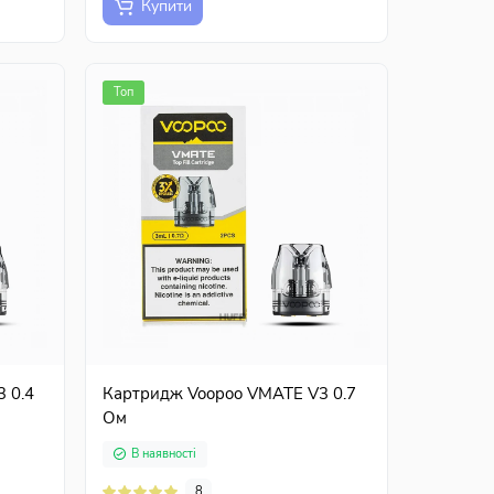
Купити
Топ
 0.4
Картридж Voopoo VMATE V3 0.7
Ом
В наявності
8