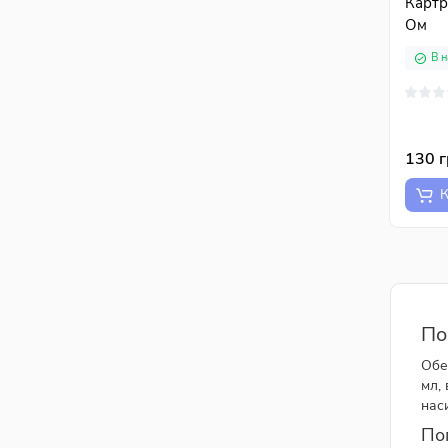
Картр
Ом
В н
130 
К
По
Обе
мл,
нас
Поп