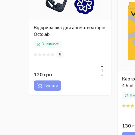
Відкривашка для ароматизаторів
Набір
Octolab
В наявності
В н
0
120 грн
400 
Картр
4.5ml
Купити
К
В н
130 