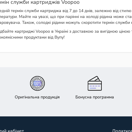
рмін служби картриджів Voopoo
едній термін служби картриджа від 7 до 14 днів, залежно від стилю
ператури. Майте на увазі, що при парінні на холоді рідина може ст
аровувача. Також, солодкі рідини можуть скоротити термін служби
дбайте картриджі Voopoo в Україні з доставкою за вигідною ціною
окоякісними продуктами від Вупу!
Оригінальна продукція
Бонусна программа
ий кабінет
Додатко