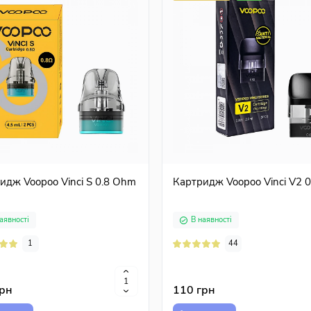
 Vampire Vape Pinkman Ice
Набір Lucky Cherry Lemona
аявності
В наявності
0
0
грн
350 грн
идж Voopoo Vinci S 0.8 Ohm
Картридж Voopoo Vinci V2 0
упити
Купити
аявності
В наявності
1
44
грн
110 грн