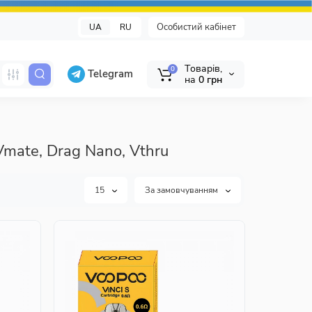
Особистий кабінет
UA
RU
Tоварів,
0
Telegram
на
0 грн
Vmate, Drag Nano, Vthru
15
За замовчуванням