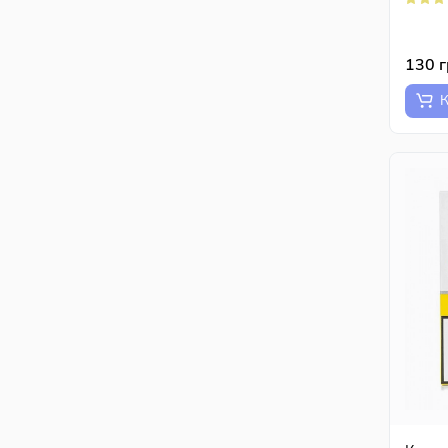
130 
К