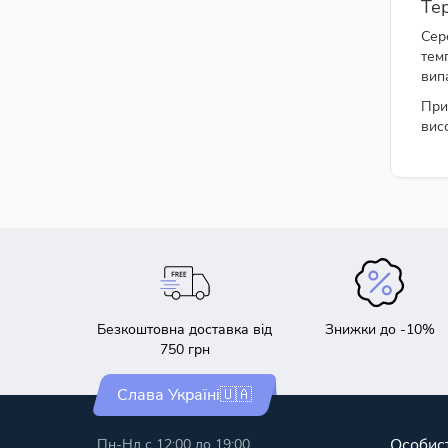
Те
Сер
тем
вип
При
вис
Безкоштовна доставка від
Знижки до -10%
750 грн
Слава Україні🇺🇦
Особист
Пн-Нд с 12:00 до 19:00