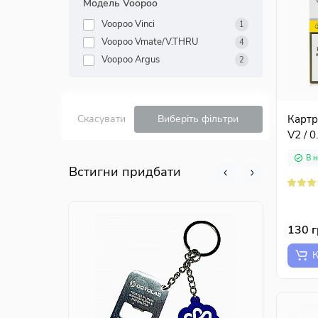
Модель Voopoo
Voopoo Vinci
1
Voopoo Vmate/V.THRU
4
Voopoo Argus
2
Картр
Скасувати
Виберіть фільтри
V2 / 0
В н
Встигни придбати
130 
К