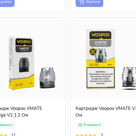
упити
Купити
идж Voopoo VMATE
Картридж Voopoo VMATE V3
dge V2 1.2 Ом
Ом
аявності
В наявності
12
3