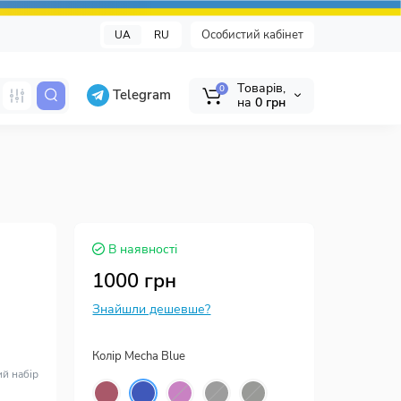
Особистий кабінет
UA
RU
Tоварів,
0
Telegram
на
0 грн
В наявності
1000 грн
Знайшли дешевше?
Колір Mecha Blue
ий набір