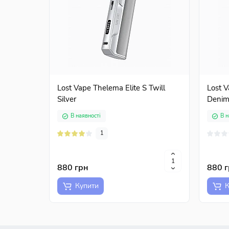
Lost Vape Thelema Elite S Twill
Lost V
Silver
Denim
В наявності
В н
1
880 грн
880 
Купити
К