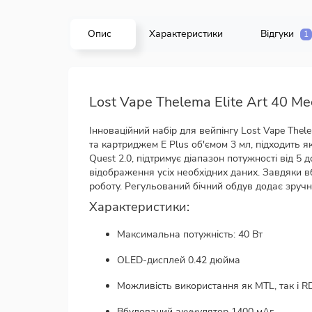
Опис
Характеристики
Відгуки
1
Lost Vape Thelema Elite Art 40 Me
Інноваційний набір для вейпінгу Lost Vape Thele
та картриджем E Plus об'ємом 3 мл, підходить як
Quest 2.0, підтримує діапазон потужності від 
відображення усіх необхідних даних. Завдяки в
роботу. Регульований бічний обдув додає зручно
Характеристики:
Максимальна потужність: 40 Вт
OLED-дисплей 0.42 дюйма
Можливість використання як MTL, так і R
Вбудований акумулятор 1400 мАг