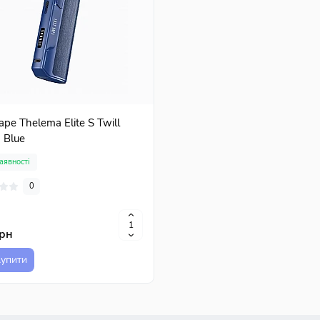
ape Thelema Elite S Twill
 Blue
аявності
0
грн
упити