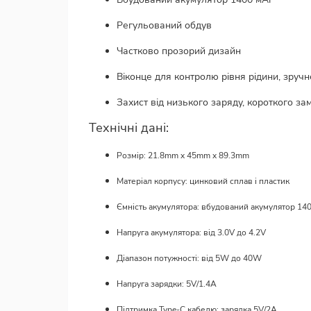
Регульований обдув
Частково прозорий дизайн
Віконце для контролю рівня рідини, зруч
Захист від низького заряду, короткого з
Технічні дані:
Розмір: 21.8mm x 45mm x 89.3mm
Матеріал корпусу: цинковий сплав і пластик
Ємність акумулятора: вбудований акумулятор 14
Напруга акумулятора: від 3.0V до 4.2V
Діапазон потужності: від 5W до 40W
Напруга зарядки: 5V/1.4A
Підтримка Type-C кабелю: зарядка 5V/2A