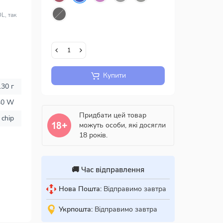
L, так
Купити
130 г
40 W
Придбати цей товар
 chip
можуть особи, які досягли
18 років.
🚚 Час відправлення
Нова Пошта:
Відправимо завтра
Укрпошта:
Відправимо завтра