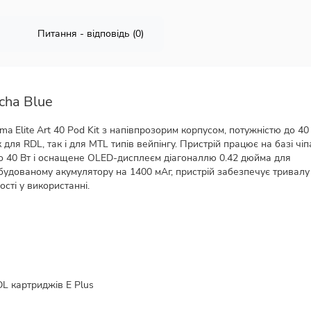
Питання - відповідь (0)
cha Blue
ma Elite Art 40 Pod Kit з напівпрозорим корпусом, потужністю до 40
 для RDL, так і для MTL типів вейпінгу. Пристрій працює на базі чіп
5 до 40 Вт і оснащене OLED-дисплеєм діагоналлю 0.42 дюйма для
будованому акумулятору на 1400 мАг, пристрій забезпечує тривалу
сті у використанні.
DL картриджів E Plus