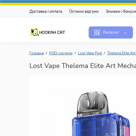
Доставка і оплата
Останні відгуки
Знижки і бонус
Каталог
Головна
POD-системи
Lost Vape Pod
Thelema Elite Art
Lost Vape Thelema Elite Art Mech