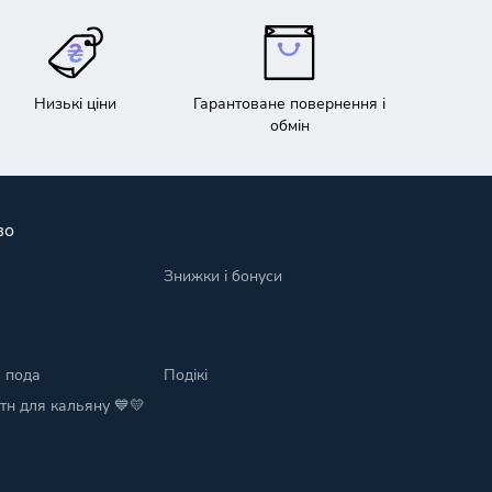
Низькі ціни
Гарантоване повернення і
обмін
во
Знижки і бонуси
ї
 пода
Подікі
тн для кальяну ​💙💛