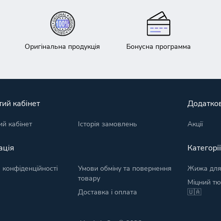
Оригінальна продукція
Бонусна программа
ий кабінет
Додатко
й кабінет
Історія замовлень
Акції
ація
Категорі
 конфіденційності
Умови обміну та повернення
Жижа для
товару
Міцний тю
Доставка і оплата
🇺🇦