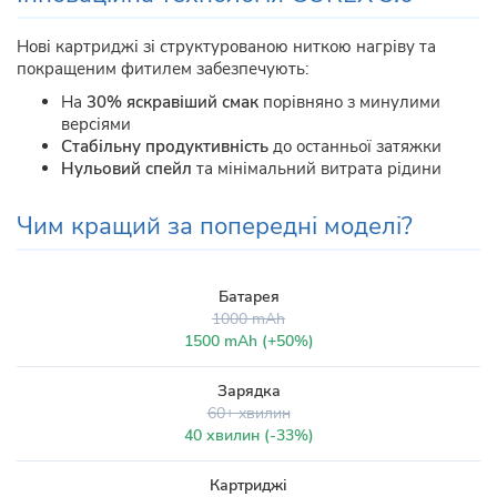
Нові картриджі зі структурованою ниткою нагріву та
покращеним фитилем забезпечують:
На
30% яскравіший смак
порівняно з минулими
версіями
Стабільну продуктивність
до останньої затяжки
Нульовий спейл
та мінімальний витрата рідини
Чим кращий за попередні моделі?
Батарея
1000 mAh
1500 mAh (+50%)
Зарядка
60+ хвилин
40 хвилин (-33%)
Картриджі